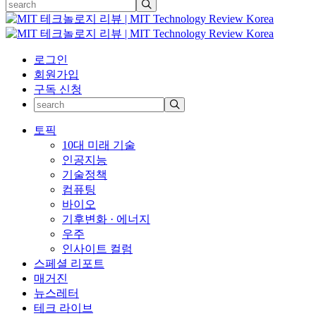
로그인
회원가입
구독 신청
토픽
10대 미래 기술
인공지능
기술정책
컴퓨팅
바이오
기후변화 · 에너지
우주
인사이트 컬럼
스페셜 리포트
매거진
뉴스레터
테크 라이브