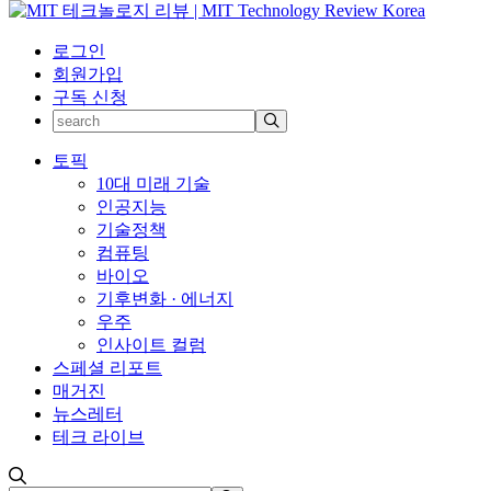
로그인
회원가입
구독 신청
토픽
10대 미래 기술
인공지능
기술정책
컴퓨팅
바이오
기후변화 · 에너지
우주
인사이트 컬럼
스페셜 리포트
매거진
뉴스레터
테크 라이브