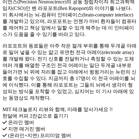
이언스(Precision Neuroscience)의 공동 창립자이자 최고과학책
임자(CSO)인 벤 라포포트(Ben Rapoport)와 이야기를 나눴다.
이 회사에서는 뇌-컴퓨터 인터페이스(brain-computer interface)
를 개발하고 있으며, 라포포트는 언젠가 마비 환자들이 컴퓨터
를 제어하고 책상 앞에서 일할 수 있게 해주는 데 이 인터페이
스가 도움을 줄 수 있기를 바라고 있다.
라포포트와 동료들은 아주 작은 절개 부위를 통해 두개골 아래
로 밀어 넣을 수 있는 얇고 유연한 전극 어레이(electrode array)
를 개발해 왔다. 전기 신호를 전달하거나 측정할 수 있는 도체
여러 개를 배열한 구조인 전극 어레이는 일단 두개골 내부로
들어가면 뇌 위에 자리를 잡고 아래에서 윙윙거리는 뉴런의 신
호를 수집할 수 있다. 지금까지 총 17명이 이 전극 어레이를 뇌
에 이식했다. 이를 통해 라포포트는 그들의 뇌에서 생각이 형
성되는 방식을 포착할 수 있었고, 심지어는 이 기사 아래에 있
는 동영상도 제작했다.
MIT 테크놀로지 리뷰와 함께, 미래를 앞서가세요 !!
한달에 커피 2잔값으로 즐기기
온라인 멤버
지면 매거진 멤버
(온라인+지면) 프리미엄 멤버