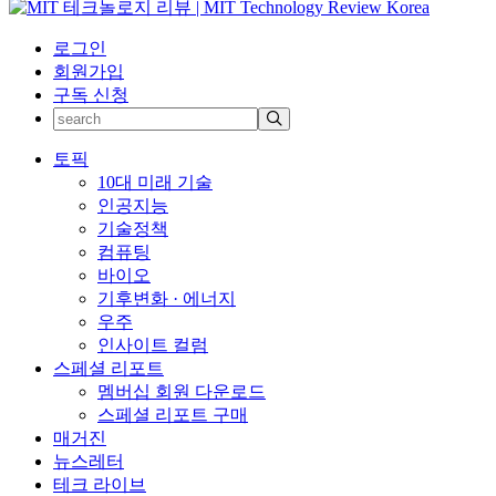
로그인
회원가입
구독 신청
토픽
10대 미래 기술
인공지능
기술정책
컴퓨팅
바이오
기후변화 · 에너지
우주
인사이트 컬럼
스페셜 리포트
멤버십 회원 다운로드
스페셜 리포트 구매
매거진
뉴스레터
테크 라이브