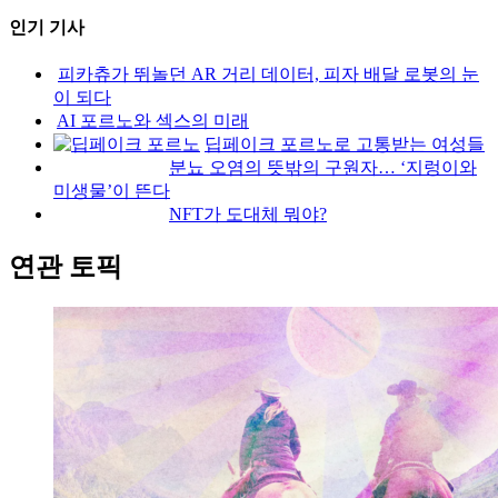
인기 기사
피카츄가 뛰놀던 AR 거리 데이터, 피자 배달 로봇의 눈
이 되다
AI 포르노와 섹스의 미래
딥페이크 포르노로 고통받는 여성들
분뇨 오염의 뜻밖의 구원자… ‘지렁이와
미생물’이 뜬다
NFT가 도대체 뭐야?
연관 토픽