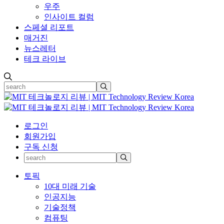
우주
인사이트 컬럼
스페셜 리포트
매거진
뉴스레터
테크 라이브
로그인
회원가입
구독 신청
토픽
10대 미래 기술
인공지능
기술정책
컴퓨팅