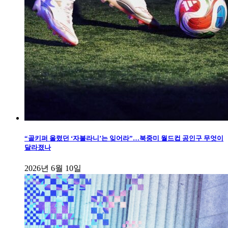
“골키퍼 울렸던 ‘자불라니’는 잊어라”…북중미 월드컵 공인구 무엇이
달라졌나
2026년 6월 10일