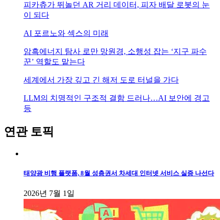
피카츄가 뛰놀던 AR 거리 데이터, 피자 배달 로봇의 눈
이 되다
AI 포르노와 섹스의 미래
암흑에너지 탐사 로만 망원경, 소행성 잡는 ‘지구 파수
꾼’ 역할도 맡는다
세계에서 가장 깊고 긴 해저 도로 터널을 가다
LLM의 치명적인 구조적 결함 드러나…AI 보안에 경고
등
연관 토픽
태양광 비행 플랫폼, 8월 성층권서 차세대 인터넷 서비스 실증 나선다
2026년 7월 1일