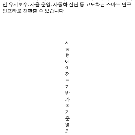
인 유지보수, 자율 운영, 자동화 진단 등 고도화된 스마트 연구
인프라로 전환할 수 있습니다.
지
능
형
에
이
전
트
기
반
가
속
기
운
영
최