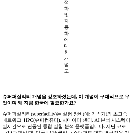
적
화
및
자
동
화
에
대
한
개
념
도
슈퍼퍼실리티 개념을 강조하셨는데, 이 개념이 구체적으로 무
엇이며 왜 지금 한국에 필요한가요?
슈퍼퍼실리티(superfacility)는 실험 장비(예: 가속기)와 초고속
네트워크, HPC(슈퍼컴퓨터), 빅데이터 센터, AI 분석 시스템이
실시간으로 연동된 통합 실험-분석 플랫폼입니다. 지난 코로
나19 팬데믹 때, 미국 UC버클리나 스탠퍼드 대학 연구진은 이