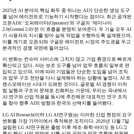
2025년 AI 분야의 핵심 화두 중 하나는 AI가 단순한 생성 도구
를 넘어 에이전트로 기능하기 시작했다는 점이다. 최근 공개된
오픈AI의 ‘오퍼레이터(Operator)’와 구글의 ‘제미나이
2.0(Gemini 2.0)’은 이 흐름을 분명히 보여준다. 두 기술 모두 AI
가 사용자의 지시를 받아 실제 작업을 수행하도록 설계됐으며,
이를 계기로 오픈AI와 구글은 에이전트 시장의 주도권을 두고
본격적인 경쟁 국면에 들어섰다.
이 변화는 컨슈머 서비스에 그치지 않고 기업 환경으로 빠르게
확산되고 있다. AI는 보조 도구를 넘어 업무 흐름의 일부로 편
입되고 있으며, 이에 따라 기업들은 단순한 도입을 넘어 조직
과 업무 구조 전반을 다시 설계해야 하는 상황에 놓였다. AI 트
랜스포메이션 시대가 도래한 것이다. 글로벌 AI 경쟁이 이처
럼 실행과 구조의 문제로 진화하는 가운데, 우리는 국내에서
AI 연구와 산업 적용을 동시에 추진해온 대표적인 연구 조직
을 찾아 향후 AI의 방향과 한국의 선택지를 들어봤다.
LG AI Research(이하 LG AI연구원)는 이러한 산업 현장의 요구
변화를 가장 가까이에서 축적해온 조직이다. 2020년 12월 7일
설립된 LG AI연구원은 출범 이후 제조·화학·바이오 등 LG그
룹의 핵심 사업 영역에 AI를 실제 공정과 업무 흐름에 적용해