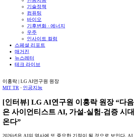
인공지능
기술정책
컴퓨팅
바이오
기후변화 · 에너지
우주
인사이트 컬럼
스페셜 리포트
매거진
뉴스레터
테크 라이브
이홍락 | LG AI연구원 원장
MIT TR
·
인공지능
[인터뷰] LG AI연구원 이홍락 원장 “다음
은 사이언티스트 AI, 가설-실험-검증 시대
온다”
2026년은 AI의 역사에 또 중요한 기점이 될 것으로 보인다. AI