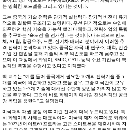
줄이고, 장기적으로는 연구개발(R&D) 단계부터 자립하겠다
는 명확한 로드맵을 그리고 있다는 것이다.
그는 중국의 기술 전략은 단기적 실행력과 장기적 비전이 유기
적으로 결합된 구조라고 설명한다. 우선 단기적으로는 수입에
의존하던 핵심 기술을 가능한 빨리 대체하고, 전략산업의 독립
을 추구하는 ‘속도전’을 전개한다는 것이다. 대표적으로 반도
체, AI 칩, 항공우주, 드론, 전기차 배터리 분야에서 이러한 추
격 전략이 본격화되고 있다. 중국은 자국 내 연구소, 대학, 민간
기업 간 협업을 통해 기술의 외부 의존도를 빠르게 낮추고 있
으며 이 과정에서 화웨이, SMIC, CATL 등의 주요 기업들이 핵
심적인 역할을 수행하고 있다고 지적했다.
백 교수는 “예를 들어 중국에게 필요한 10개의 전략기술 중 5
개를 외국에 의존하고 있다고 했을 경우, 그중 미국만이 보유
하고 있는 2~3개 기술에 대해선 수단과 방법을 가리지 않고 자
립을 추구한다. 그것이 바로 화웨이의 예처럼 전방위적인 공급
망 독립을 뜻한다”고 설명했다.
미국과의 패권 경쟁 이후 이런 전략이 더욱 두드리고 있다. 특
히 화웨이의 사례는 대표적이다. 미국의 제재 이후에도 화웨이
는 2023년 메이트60 프로라는 고급 스마트폰을 재출시하며 자
체 칩 기술을 공개했다. 백 교수는 “화웨이 스마트폰을 분해해