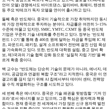
언어 모델) 경쟁에서도 바이트댄스, 알리바바, 화웨이, 텐센트
등 주요 빅테크가 독자 모델을 연이어 출시하고 있다.
둘째 축은 반도체다. 중국이 기술적으로 가장 취약하지만 동시
에 가장 전략적으로 투자하는 분야다. 자급률은 여전히 5~15%
수준에 머물고 있지만, SMIC, YMTC, CXMT 등 중국 반도체
기업은 꾸준히 기술 내재화를 추진하고 있다. 정부는 ‘반도체
펀드 1·2기’를 통해 총 400조 원에 달하는 자금을 투입해 IC 제
조, 파운드리, 패키징, 설계 소프트웨어 전반에 걸친 산업 육성
을 가속화하고 있다. 또한, 반도체 대학원 설립, 중고 장비 확
보, 제3국과의 기술 협력 강화 등으로 ‘실질적 자립 기반’을 빠
르게 확충 중이다.
백 교수는 “반도체는 단순히 기술의 문제가 아니라, 에너지, 데
이터, 공급망과 연결된 복합 구조”라고 지적한다. 중국은 이 연
결고리를 끊지 않기 위해 AI 칩에서부터 데이터 센터, 전력망
을 수직 계열화하는 구조를 시도하고 있다.
세 번째 축은 에너지다. 중국은 기술 패권을 뒷받침할 ‘기저 인
프라’로서 에너지를 보고 있으며, 그중 핵심은 원자력과 핵융
합이다. 현재 중국은 전 세계에서 가장 많은 신규 원자력 발전
소 건설을 진행 중이며, 2035년까지 핵융합 상용화를 목표로