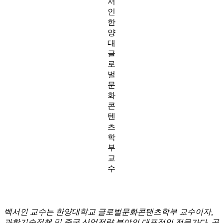
서
인
한
양
대
글
로
벌
문
화
콘
텐
츠
학
부
교
수
백서인 교수는 한양대학교 글로벌문화콘텐츠학부 교수이자,
과학기술정책 및 중국 산업전략 분야의 대표적인 전문가다. 공