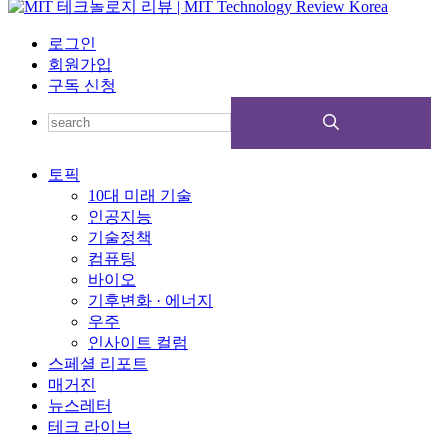
로그인
회원가입
구독 신청
토픽
10대 미래 기술
인공지능
기술정책
컴퓨팅
바이오
기후변화 · 에너지
우주
인사이트 컬럼
스페셜 리포트
매거진
뉴스레터
테크 라이브