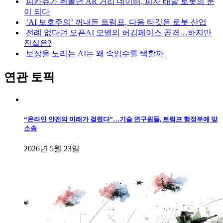
피카츄가 뛰놀던 AR 거리 데이터, 피자 배달 로봇의 눈
이 되다
‘AI 보호주의’ 꺼내든 트럼프, 다음 타깃은 로봇 산업
전례 없다던 오픈AI 모델의 허깅페이스 공격…하지만
진실은?
보상을 노리는 AI는 왜 속임수를 택할까
연관 토픽
“온라인 안전의 미래가 걸렸다”…기술 연구원들, 트럼프 행정부에 맞
소송
2026년 5월 23일