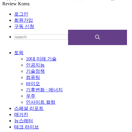
Review Korea
로그인
회원가입
구독 신청
토픽
10대 미래 기술
인공지능
기술정책
컴퓨팅
바이오
기후변화 · 에너지
우주
인사이트 컬럼
스페셜 리포트
매거진
뉴스레터
테크 라이브