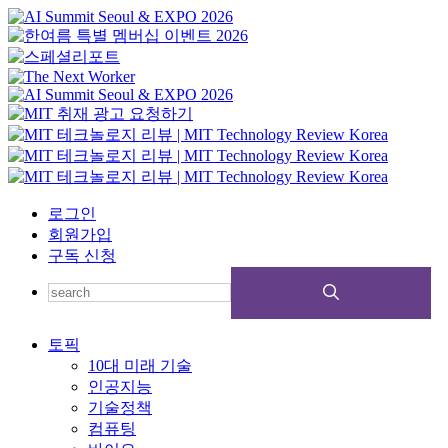
로그인
회원가입
구독 신청
토픽
10대 미래 기술
인공지능
기술정책
컴퓨팅