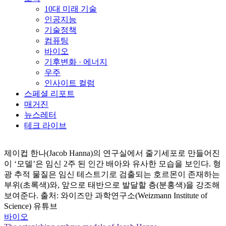
10대 미래 기술
인공지능
기술정책
컴퓨팅
바이오
기후변화 · 에너지
우주
인사이트 컬럼
스페셜 리포트
매거진
뉴스레터
테크 라이브
제이컵 한나(Jacob Hanna)의 연구실에서 줄기세포로 만들어진
이 ‘모델’은 임신 2주 된 인간 배아와 유사한 모습을 보인다. 형
광 추적 물질은 임신 테스트기로 검출되는 호르몬이 존재하는
부위(초록색)와, 앞으로 태반으로 발달할 층(분홍색)을 강조해
보여준다. 출처: 와이즈만 과학연구소(Weizmann Institute of
Science) 유튜브
바이오