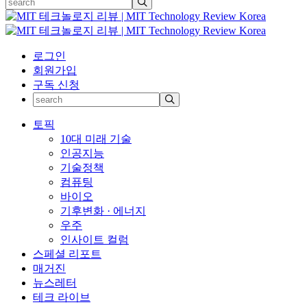
로그인
회원가입
구독 신청
토픽
10대 미래 기술
인공지능
기술정책
컴퓨팅
바이오
기후변화 · 에너지
우주
인사이트 컬럼
스페셜 리포트
매거진
뉴스레터
테크 라이브