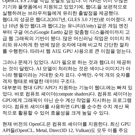
OpenGL ES 2.0을 직접 모델로 삼았다. 이 API는 이미 수많은
기기와 플랫폼에서 지원되고 있었기에, 웹GL을 보편적으로
실행하려는 브라우저들에게 유리한 출발점을 제공했다.
웹GL의 성공은 웹GL2(2017년, GLES 3.0 기반)로 이어졌다. 지
난 10년 동안 웹GL과 웹GL2는 유니티(Unity) 같은 게임 엔진
부터 구글 어스(Google Earth) 같은 맞춤형 디스플레이까지 고
급 웹 그래픽의 기반이 됐다. 많은 머신러닝 작업은 이미지 처
리와 유사하게 한 번에 많은 숫자에 대해 비교적 간단한 절차
를 수행한다. 따라서 웹 AI도 GPU 사용으로 큰 이점을 얻는다.
그러나 문제가 있었다. AI가 필요로 하는 것과 웹GL이 제공하
는 것이 달랐다. AI 모델이 처리하는 것은 색이나 이미지가 아
니라 행렬이라는 거대한 숫자 표다. 수백만, 수억 개의 숫자를
격자 형태로 배열한 데이터 구조다.
대부분의 현대 GPU API가 지원하는 기능이 웹GL에는 빠져 있
었다. 바로 컴퓨트 셰이더(compute shaders)다. 컴퓨트 셰이더는
GPU에게 그래픽이 아닌 순수 계산 작업을 지시하는 프로그램
이다. 컴퓨트 셰이더를 사용하면 GPU를 순수한 수치 계산 목
적으로 활용할 수 있어 효율성을 크게 높일 수 있다.
현재 버전의 OpenGL은 컴퓨트 셰이더를 지원한다. 최신 GPU
API들(OpenCL, Metal, Direct3D 12, Vulkan)도 모두 이를 주요