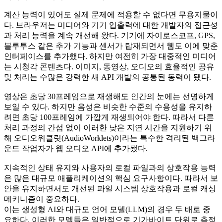
계산 능력이 있어도 실제 문제에 적용할 수 없다면 무용지물이
다. 브라우저는 미디어와 기기 입출력에 대한 개발자의 접근성
과 처리 능력을 계속 개선해 왔다. 기기에 자이로스코프, GPS,
블루투스 같은 추가 기능과 센서가 탑재되면서 웹도 이에 맞춘
인터페이스를 추가했다. 하지만 여전히 가장 대중적인 미디어
는 시청각 콘텐츠다. 이미지, 동영상, 오디오의 효율적인 공유
및 처리는 수많은 강력한 새 API 개발의 공통된 동력이 됐다.
영상은 초당 30프레임으로 재생해도 인간의 눈에는 선명하게
보일 수 있다. 하지만 음성은 비슷한 수준의 수용성을 유지하
려면 초당 100프레임에 가깝게 재생되어야 한다. 따라서 다른
처리 과정의 간섭 없이 이러한 낮은 지연 시간을 지원하기 위
해 오디오워클릿(AudioWorklets)이라는 특수한 격리된 백그라
운드 작업자가 웹 오디오 API에 추가됐다.
지속적인 상태 유지와 사용자의 로컬 파일과의 상호작용 능력
은 많은 대규모 애플리케이션의 핵심 요구사항이다. 따라서 보
안을 유지하면서도 개선된 파일 시스템 상호작용과 로컬 캐싱
메커니즘이 중요하다.
이는 생성형 AI와 대규모 언어 모델(LLM)의 경우 두 배로 중
요하다. 이러한 모델들은 일반적으로 기가바이트 단위로 측정