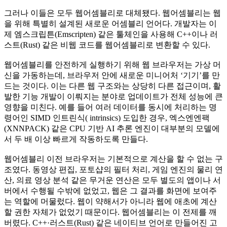
그러나 이들은 모두 웹어셈블리로 대체됐다. 웹어셈블리는 웹
을 위해 특별히 설계된 새로운 어셈블리 언어다. 개발자는 이
제 엠스크립튼(Emscripten) 같은 툴체인을 사용해 C++이나 러
스트(Rust) 같은 비웹 코드를 웹어셈블리로 변환할 수 있다.
웹어셈블리를 안전하게 실행하기 위해 웹 브라우저는 가상 머
신을 가동하는데, 브라우저 안에 새로운 미니어처 ‘기기’를 만
드는 것이다. 이는 다른 웹 구조와는 상당히 다른 접근이며, 활
발한 기능 개발이 이뤄지는 분야로 업데이트가 전체 성능에 큰
영향을 미친다. 예를 들어 여러 데이터를 동시에 처리하는 명
령어인 SIMD 인트린식( intrinsics) 도입한 경우, 엑스엔엔팩
(XNNPACK) 같은 CPU 기반 AI 추론 엔진이 대부분의 모델에
서 두 배 이상 빠르게 작동하도록 만들다.
웹어셈블리 이전 브라우저는 기본적으로 계산을 할 수 없는 구
조였다. 동영상 편집, 포토샵의 필터 처리, 게임 엔진의 물리 연
산, 의료 영상 분석 같은 무거운 연산은 모두 별도의 앱이나 서
버에서 수행될 수밖에 없었고, 웹은 그 결과를 화면에 보여주
는 역할에 머물렀다. 웹이 약해서가 아니라 웹에 애초에 계산
할 권한 자체가 없었기 때문이다. 웹어셈블리는 이 전제를 깨
버렸다. C++·러스트(Rust) 같은 네이티브 언어로 만들어진 고