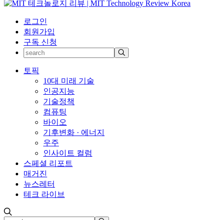
로그인
회원가입
구독 신청
토픽
10대 미래 기술
인공지능
기술정책
컴퓨팅
바이오
기후변화 · 에너지
우주
인사이트 컬럼
스페셜 리포트
매거진
뉴스레터
테크 라이브