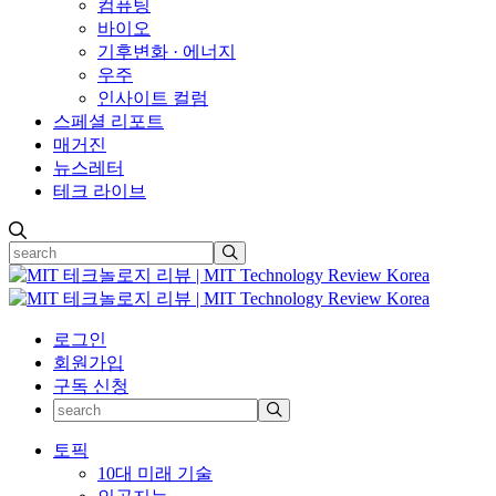
컴퓨팅
바이오
기후변화 · 에너지
우주
인사이트 컬럼
스페셜 리포트
매거진
뉴스레터
테크 라이브
로그인
회원가입
구독 신청
토픽
10대 미래 기술