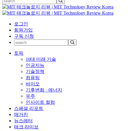
로그인
회원가입
구독 신청
토픽
10대 미래 기술
인공지능
기술정책
컴퓨팅
바이오
기후변화 · 에너지
우주
인사이트 컬럼
스페셜 리포트
매거진
뉴스레터
테크 라이브