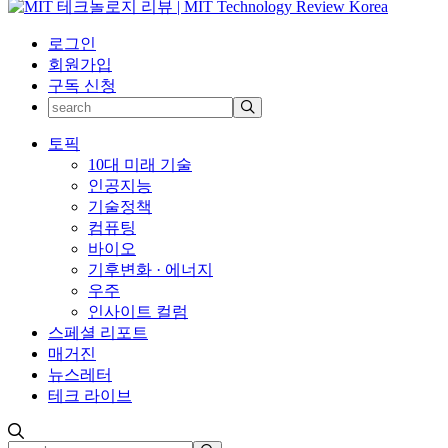
로그인
회원가입
구독 신청
토픽
10대 미래 기술
인공지능
기술정책
컴퓨팅
바이오
기후변화 · 에너지
우주
인사이트 컬럼
스페셜 리포트
매거진
뉴스레터
테크 라이브