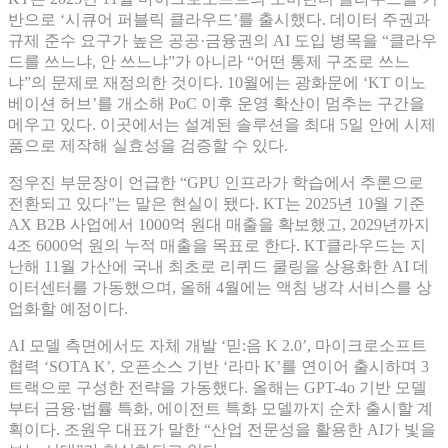
반으로 ‘시큐어 퍼블릭 클라우드’를 출시했다. 데이터 주권과
규제 준수 요구가 높은 공공·금융권의 AI 도입 병목을 “클라우
드를 쓰느냐, 안 쓰느냐”가 아니라 “어떤 통제 구조로 쓰느
냐”의 문제로 재정의한 것이다. 10월에는 광화문에 ‘KT 이노
베이션 허브’를 개소해 PoC 이후 운영 확산이 멈추는 구간을
메우고 있다. 이곳에서는 설계된 솔루션을 최대 5일 안에 시제
품으로 제작해 실효성을 검증할 수 있다.
정우진 부문장이 언급한 “GPU 인프라가 학습에서 추론으로
전환되고 있다”는 말은 현실이 됐다. KT는 2025년 10월 기준
AX B2B 사업에서 1000억 원대 매출을 확보했고, 2029년까지
4조 6000억 원의 누적 매출을 목표로 한다. KT클라우드는 지
난해 11월 가산에 국내 최초로 리퀴드 쿨링을 상용화한 AI 데
이터센터를 가동했으며, 올해 4월에는 액침 냉각 서비스를 상
업화할 예정이다.
AI 모델 측면에서도 자체 개발 ‘믿:음 K 2.0’, 마이크로소프트
협력 ‘SOTA K’, 오픈소스 기반 ‘라마 K’를 연이어 출시하며 3
트랙으로 구성한 전략을 가동했다. 올해는 GPT-4o 기반 모델
부터 금융·법률 특화, 에이전트 특화 모델까지 순차 출시할 계
획이다. 조원우 대표가 말한 “산업 전문성을 활용한 AI가 빛을