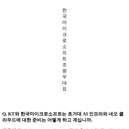
한
국
마
이
크
로
소
프
트
조
원
우
대
표
Q. KT와 한국마이크로소프트는 초거대 AI 인프라와 네오 클
라우드에 대한 준비는 어떻게 하고 계십니까.