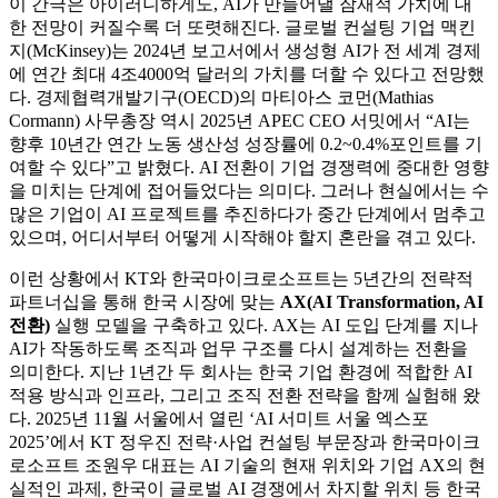
이 간극은 아이러니하게도, AI가 만들어낼 잠재적 가치에 대
한 전망이 커질수록 더 또렷해진다. 글로벌 컨설팅 기업 맥킨
지(McKinsey)는 2024년 보고서에서 생성형 AI가 전 세계 경제
에 연간 최대 4조4000억 달러의 가치를 더할 수 있다고 전망했
다. 경제협력개발기구(OECD)의 마티아스 코먼(Mathias
Cormann) 사무총장 역시 2025년 APEC CEO 서밋에서 “AI는
향후 10년간 연간 노동 생산성 성장률에 0.2~0.4%포인트를 기
여할 수 있다”고 밝혔다. AI 전환이 기업 경쟁력에 중대한 영향
을 미치는 단계에 접어들었다는 의미다. 그러나 현실에서는 수
많은 기업이 AI 프로젝트를 추진하다가 중간 단계에서 멈추고
있으며, 어디서부터 어떻게 시작해야 할지 혼란을 겪고 있다.
이런 상황에서 KT와 한국마이크로소프트는 5년간의 전략적
파트너십을 통해 한국 시장에 맞는
AX(AI Transformation, AI
전환)
실행 모델을 구축하고 있다. AX는 AI 도입 단계를 지나
AI가 작동하도록 조직과 업무 구조를 다시 설계하는 전환을
의미한다. 지난 1년간 두 회사는 한국 기업 환경에 적합한 AI
적용 방식과 인프라, 그리고 조직 전환 전략을 함께 실험해 왔
다. 2025년 11월 서울에서 열린 ‘AI 서미트 서울 엑스포
2025’에서 KT 정우진 전략·사업 컨설팅 부문장과 한국마이크
로소프트 조원우 대표는 AI 기술의 현재 위치와 기업 AX의 현
실적인 과제, 한국이 글로벌 AI 경쟁에서 차지할 위치 등 한국