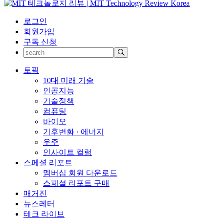
로그인
회원가입
구독 신청
토픽
10대 미래 기술
인공지능
기술정책
컴퓨팅
바이오
기후변화 · 에너지
우주
인사이트 컬럼
스페셜 리포트
멤버십 회원 다운로드
스페셜 리포트 구매
매거진
뉴스레터
테크 라이브