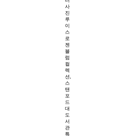
터
사
진
루
이
스
로
젠
블
럼
컬
렉
션,
스
탠
포
드
대
도
서
관
특