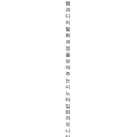
램
과
디
지
털
화
과
정
을
보
여
주
는
시
노
타
입
III
의
모
니