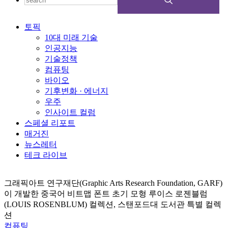
토픽
10대 미래 기술
인공지능
기술정책
컴퓨팅
바이오
기후변화 · 에너지
우주
인사이트 컬럼
스페셜 리포트
매거진
뉴스레터
테크 라이브
그래픽아트 연구재단(Graphic Arts Research Foundation, GARF)
이 개발한 중국어 비트맵 폰트 초기 모형 루이스 로젠블럼
(LOUIS ROSENBLUM) 컬렉션, 스탠포드대 도서관 특별 컬렉
션
컴퓨팅