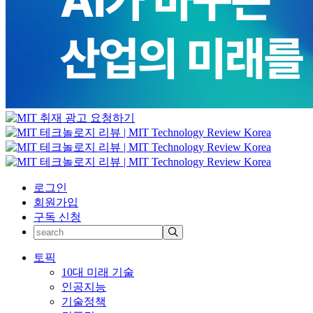
로그인
회원가입
구독 신청
토픽
10대 미래 기술
인공지능
기술정책