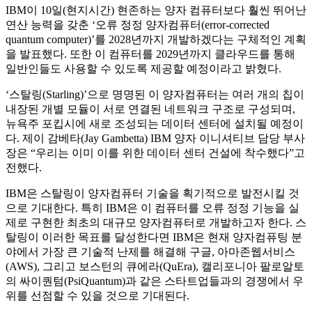
IBM이 10일(현지시간) 현존하는 양자 컴퓨터보다 훨씬 뛰어난
연산 능력을 갖춘 ‘오류 정정 양자컴퓨터(error-corrected
quantum computer)’를 2028년까지 개발하겠다는 구체적인 계획
을 발표했다. 또한 이 컴퓨터를 2029년까지 클라우드를 통해
일반인들도 사용할 수 있도록 제공할 예정이라고 밝혔다.
‘스탈링(Starling)’으로 명명된 이 양자컴퓨터는 여러 개의 칩이
내장된 개별 모듈이 서로 연결된 네트워크 구조로 구성되며,
뉴욕주 포킵시에 새로 조성되는 데이터 센터에 설치될 예정이
다. 제이 감베타(Jay Gambetta) IBM 양자 이니셔티브 담당 부사
장은 “우리는 이미 이를 위한 데이터 센터 건설에 착수했다”고
전했다.
IBM은 스탈링이 양자컴퓨터 기술을 획기적으로 발전시킬 것
으로 기대한다. 특히 IBM은 이 컴퓨터를 오류 정정 기능을 실
제로 구현한 최초의 대규모 양자컴퓨터로 개발하고자 한다. 스
탈링이 이러한 목표를 달성한다면 IBM은 현재 양자컴퓨팅 분
야에서 가장 큰 기술적 난제를 해결해 구글, 아마존웹서비스
(AWS), 그리고 보스턴의 큐에라(QuEra), 캘리포니아 팔로알토
의 싸이퀀텀(PsiQuantum)과 같은 스타트업들과의 경쟁에서 우
위를 선점할 수 있을 것으로 기대된다.