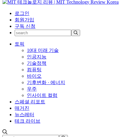
로그인
회원가입
구독 신청
토픽
10대 미래 기술
인공지능
기술정책
컴퓨팅
바이오
기후변화 · 에너지
우주
인사이트 컬럼
스페셜 리포트
매거진
뉴스레터
테크 라이브