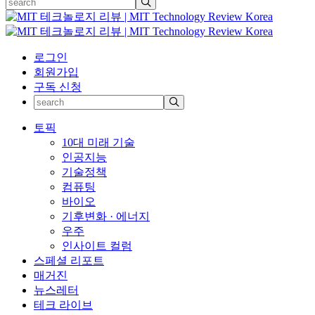
로그인
회원가입
구독 신청
토픽
10대 미래 기술
인공지능
기술정책
컴퓨팅
바이오
기후변화 · 에너지
우주
인사이트 컬럼
스페셜 리포트
매거진
뉴스레터
테크 라이브