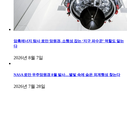
암흑에너지 탐사 로만 망원경, 소행성 잡는 ‘지구 파수꾼’ 역할도 맡는
다
2026년 8월 7일
NASA 로만 우주망원경 8월 발사…별빛 속에 숨은 외계행성 찾는다
2026년 7월 28일