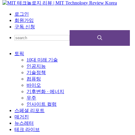
로그인
회원가입
구독 신청
토픽
10대 미래 기술
인공지능
기술정책
컴퓨팅
바이오
기후변화 · 에너지
우주
인사이트 컬럼
스페셜 리포트
매거진
뉴스레터
테크 라이브