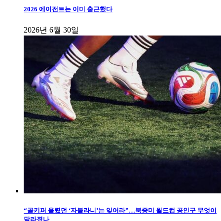
2026 에이전트는 이미 출근했다
2026년 6월 30일
“골키퍼 울렸던 ‘자불라니’는 잊어라”…북중미 월드컵 공인구 무엇이
달라졌나