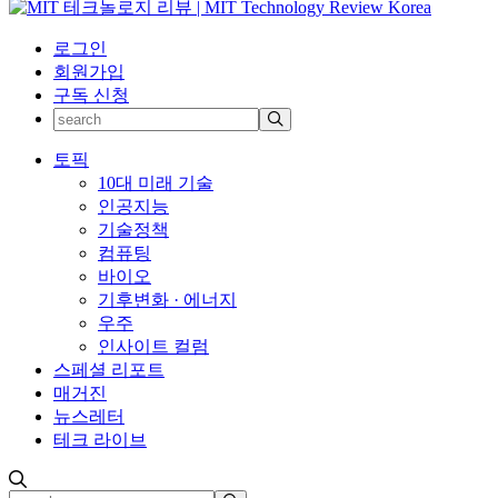
로그인
회원가입
구독 신청
토픽
10대 미래 기술
인공지능
기술정책
컴퓨팅
바이오
기후변화 · 에너지
우주
인사이트 컬럼
스페셜 리포트
매거진
뉴스레터
테크 라이브