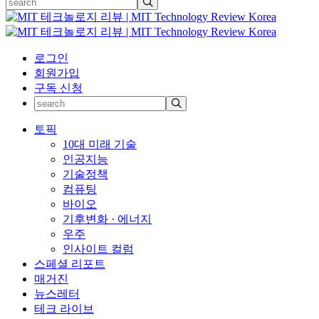
로그인
회원가입
구독 신청
토픽
10대 미래 기술
인공지능
기술정책
컴퓨팅
바이오
기후변화 · 에너지
우주
인사이트 컬럼
스페셜 리포트
매거진
뉴스레터
테크 라이브