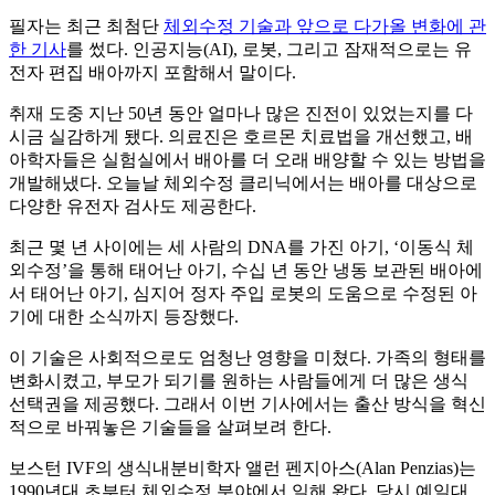
필자는 최근 최첨단
체외수정 기술과 앞으로 다가올 변화에 관
한 기사
를 썼다. 인공지능(AI), 로봇, 그리고 잠재적으로는 유
전자 편집 배아까지 포함해서 말이다.
취재 도중 지난 50년 동안 얼마나 많은 진전이 있었는지를 다
시금 실감하게 됐다. 의료진은 호르몬 치료법을 개선했고, 배
아학자들은 실험실에서 배아를 더 오래 배양할 수 있는 방법을
개발해냈다. 오늘날 체외수정 클리닉에서는 배아를 대상으로
다양한 유전자 검사도 제공한다.
최근 몇 년 사이에는 세 사람의 DNA를 가진 아기, ‘이동식 체
외수정’을 통해 태어난 아기, 수십 년 동안 냉동 보관된 배아에
서 태어난 아기, 심지어 정자 주입 로봇의 도움으로 수정된 아
기에 대한 소식까지 등장했다.
이 기술은 사회적으로도 엄청난 영향을 미쳤다. 가족의 형태를
변화시켰고, 부모가 되기를 원하는 사람들에게 더 많은 생식
선택권을 제공했다. 그래서 이번 기사에서는 출산 방식을 혁신
적으로 바꿔놓은 기술들을 살펴보려 한다.
보스턴 IVF의 생식내분비학자 앨런 펜지아스(Alan Penzias)는
1990년대 초부터 체외수정 분야에서 일해 왔다. 당시 예일대