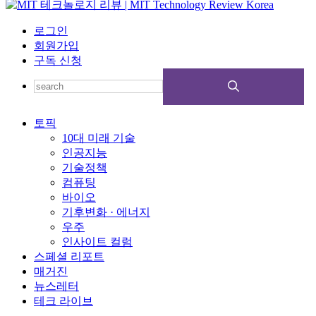
로그인
회원가입
구독 신청
토픽
10대 미래 기술
인공지능
기술정책
컴퓨팅
바이오
기후변화 · 에너지
우주
인사이트 컬럼
스페셜 리포트
매거진
뉴스레터
테크 라이브