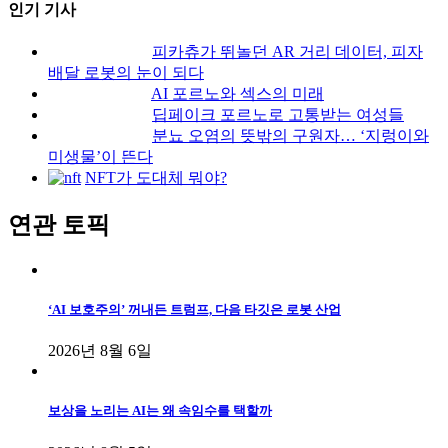
인기 기사
피카츄가 뛰놀던 AR 거리 데이터, 피자
배달 로봇의 눈이 되다
AI 포르노와 섹스의 미래
딥페이크 포르노로 고통받는 여성들
분뇨 오염의 뜻밖의 구원자… ‘지렁이와
미생물’이 뜬다
NFT가 도대체 뭐야?
연관 토픽
‘AI 보호주의’ 꺼내든 트럼프, 다음 타깃은 로봇 산업
2026년 8월 6일
보상을 노리는 AI는 왜 속임수를 택할까