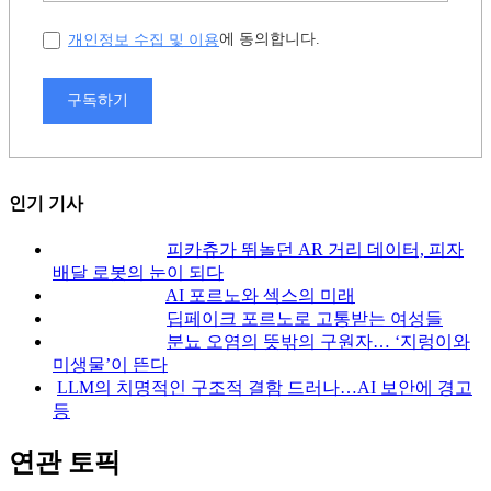
개인정보 수집 및 이용
에 동의합니다.
구독하기
인기 기사
피카츄가 뛰놀던 AR 거리 데이터, 피자
배달 로봇의 눈이 되다
AI 포르노와 섹스의 미래
딥페이크 포르노로 고통받는 여성들
분뇨 오염의 뜻밖의 구원자… ‘지렁이와
미생물’이 뜬다
LLM의 치명적인 구조적 결함 드러나…AI 보안에 경고
등
연관 토픽