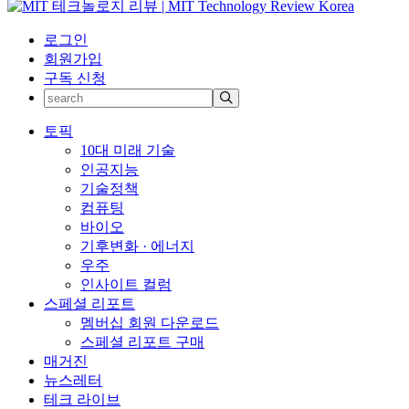
로그인
회원가입
구독 신청
토픽
10대 미래 기술
인공지능
기술정책
컴퓨팅
바이오
기후변화 · 에너지
우주
인사이트 컬럼
스페셜 리포트
멤버십 회원 다운로드
스페셜 리포트 구매
매거진
뉴스레터
테크 라이브