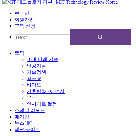
로그인
회원가입
구독 신청
토픽
10대 미래 기술
인공지능
기술정책
컴퓨팅
바이오
기후변화 · 에너지
우주
인사이트 컬럼
스페셜 리포트
매거진
뉴스레터
테크 라이브