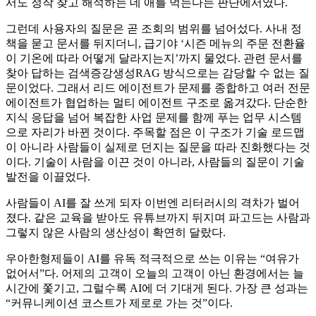
서도 정작 찾고 해석하는 데 애를 먹는다는 판단에서였다.
그런데 사용자의 질문은 곧 조회의 범위를 넘어섰다. 사내 정
책을 묻고 문서를 뒤지더니, 급기야 ‘시즌 메뉴의 주문 전환율
이 기온에 따라 어떻게 달라지는지’까지 물었다. 관련 문서를
찾아 답하는 검색증강생성RAG 방식으로는 감당할 수 없는 질
문이었다. 그래서 리드 에이전트가 문제를 종합하고 여러 전문
에이전트가 협업하는 멀티 에이전트 구조로 옮겨갔다. 단순한
지식 응답을 넘어 복잡한 사업 문제를 함께 푸는 업무 시스템
으로 자리가 바뀐 것이다. 주목할 점은 이 구조가 기술 로드맵
이 아니라 사람들이 실제로 던지는 질문을 따라 진화했다는 것
이다. 기술이 사람을 이끈 것이 아니라, 사람들의 질문이 기술
발전을 이끌었다.
사람들이 AI를 잘 쓰게 되자 이번엔 리터러시의 격차가 벌어
졌다. 같은 교육을 받아도 유튜브까지 뒤지며 파고드는 사람과
그렇지 않은 사람의 생산성이 확연히 달랐다.
우아한형제들이 AI를 유독 적극적으로 쓰는 이유는 “여유가
없어서”다. 어제의 고객이 오늘의 고객이 아닌 환경에서는 늘
시간에 쫓기고, 그럴수록 AI에 더 기대게 된다. 가장 큰 성과는
“커뮤니케이션 코스트가 제로로 가는 것”이다.