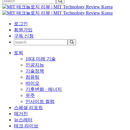
로그인
회원가입
구독 신청
토픽
10대 미래 기술
인공지능
기술정책
컴퓨팅
바이오
기후변화 · 에너지
우주
인사이트 컬럼
스페셜 리포트
매거진
뉴스레터
테크 라이브