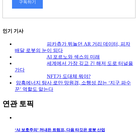
구독하기
인기 기사
피카츄가 뛰놀던 AR 거리 데이터, 피자
배달 로봇의 눈이 되다
AI 포르노와 섹스의 미래
세계에서 가장 깊고 긴 해저 도로 터널을
가다
NFT가 도대체 뭐야?
암흑에너지 탐사 로만 망원경, 소행성 잡는 ‘지구 파수
꾼’ 역할도 맡는다
연관 토픽
‘AI 보호주의’ 꺼내든 트럼프, 다음 타깃은 로봇 산업