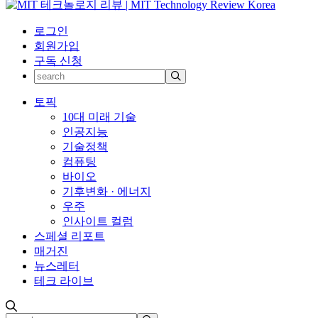
로그인
회원가입
구독 신청
토픽
10대 미래 기술
인공지능
기술정책
컴퓨팅
바이오
기후변화 · 에너지
우주
인사이트 컬럼
스페셜 리포트
매거진
뉴스레터
테크 라이브