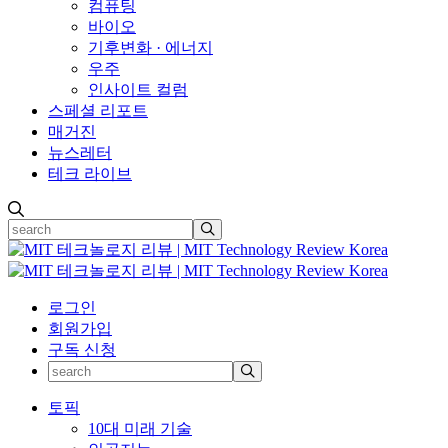
컴퓨팅
바이오
기후변화 · 에너지
우주
인사이트 컬럼
스페셜 리포트
매거진
뉴스레터
테크 라이브
로그인
회원가입
구독 신청
토픽
10대 미래 기술