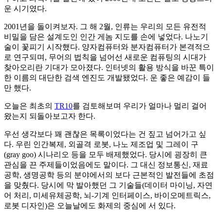
운 시기였다.
2001년을 돌이켜보자. 그 해 2월, 인류는 우리의 모든 유전적
비밀을 담은 설계도인 인간 게놈 지도를 손에 넣었다. 나노기
술이 꽃피기 시작했다. 양자컴퓨터와 분자컴퓨터가 본격적으
로 연구되며, 무어의 법칙을 넘어선 새로운 컴퓨팅의 시대가
찾아오리란 기대가 모아졌다. 인터넷의 활용 방식을 바꾼 특이
한 이름의 대단한 검색 엔진도 개발됐었다. 운 좋은 예감이 들
만 했다.
오늘은 최초의
TR10
를 검토해보며 우리가 얼마나 멀리 걸어
왔는지 되돌아보고자 한다.
우선 생각보다 꽤 괜찮은 목록이었다는 건 짚고 넘어가고 싶
다. 우린 인간복제, 외골격 로봇, 나노 제조업 및 그레이 구
(gray goo) 시나리오 등을 모두 배제했었다. 당시에 굉장히 큰
관심을 끈 주제들이었음에도 말이다. 그 대신 정보통신, 재료
공학, 생명공학 등의 분야에서의 보다 근본적인 발전들에 초점
을 맞췄다. 당시에 막 발아했던 그 기술들(데이터 마이닝, 자연
어 처리, 미세유체공학, 뇌-기계 인터페이스, 바이오메트릭스,
로봇 디자인)은 오늘날에도 화제의 중심에 서 있다.