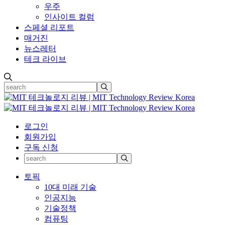
우주
인사이트 컬럼
스페셜 리포트
매거진
뉴스레터
테크 라이브
로그인
회원가입
구독 신청
토픽
10대 미래 기술
인공지능
기술정책
컴퓨팅