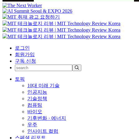
로그인
회원가입
구독 신청
토픽
10대 미래 기술
인공지능
기술정책
컴퓨팅
바이오
기후변화 · 에너지
우주
인사이트 컬럼
스페셜 리포트