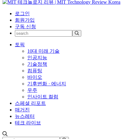
로그인
회원가입
구독 신청
토픽
10대 미래 기술
인공지능
기술정책
컴퓨팅
바이오
기후변화 · 에너지
우주
인사이트 컬럼
스페셜 리포트
매거진
뉴스레터
테크 라이브