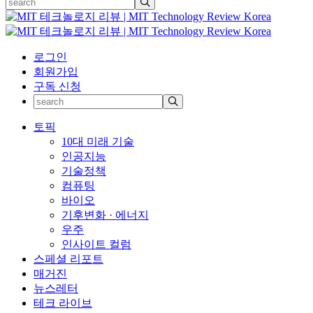
로그인
회원가입
구독 신청
토픽
10대 미래 기술
인공지능
기술정책
컴퓨팅
바이오
기후변화 · 에너지
우주
인사이트 컬럼
스페셜 리포트
매거진
뉴스레터
테크 라이브