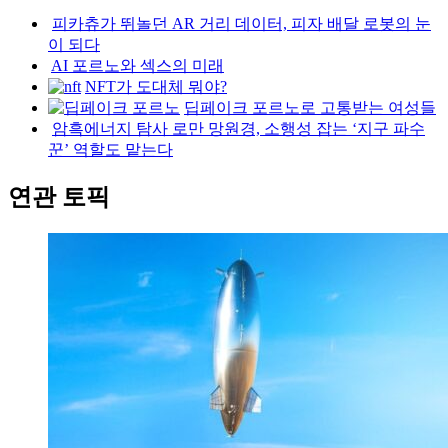
피카츄가 뛰놀던 AR 거리 데이터, 피자 배달 로봇의 눈
이 되다
AI 포르노와 섹스의 미래
NFT가 도대체 뭐야?
딥페이크 포르노로 고통받는 여성들
암흑에너지 탐사 로만 망원경, 소행성 잡는 ‘지구 파수
꾼’ 역할도 맡는다
연관 토픽