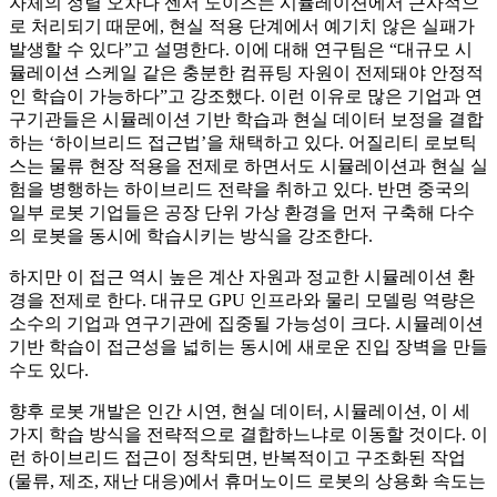
자체의 정렬 오차나 센서 노이즈는 시뮬레이션에서 근사적으
로 처리되기 때문에, 현실 적용 단계에서 예기치 않은 실패가
발생할 수 있다”고 설명한다. 이에 대해 연구팀은 “대규모 시
뮬레이션 스케일 같은 충분한 컴퓨팅 자원이 전제돼야 안정적
인 학습이 가능하다”고 강조했다. 이런 이유로 많은 기업과 연
구기관들은 시뮬레이션 기반 학습과 현실 데이터 보정을 결합
하는 ‘하이브리드 접근법’을 채택하고 있다. 어질리티 로보틱
스는 물류 현장 적용을 전제로 하면서도 시뮬레이션과 현실 실
험을 병행하는 하이브리드 전략을 취하고 있다. 반면 중국의
일부 로봇 기업들은 공장 단위 가상 환경을 먼저 구축해 다수
의 로봇을 동시에 학습시키는 방식을 강조한다.
하지만 이 접근 역시 높은 계산 자원과 정교한 시뮬레이션 환
경을 전제로 한다. 대규모 GPU 인프라와 물리 모델링 역량은
소수의 기업과 연구기관에 집중될 가능성이 크다. 시뮬레이션
기반 학습이 접근성을 넓히는 동시에 새로운 진입 장벽을 만들
수도 있다.
향후 로봇 개발은 인간 시연, 현실 데이터, 시뮬레이션, 이 세
가지 학습 방식을 전략적으로 결합하느냐로 이동할 것이다. 이
런 하이브리드 접근이 정착되면, 반복적이고 구조화된 작업
(물류, 제조, 재난 대응)에서 휴머노이드 로봇의 상용화 속도는