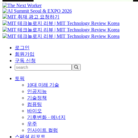
로그인
회원가입
구독 신청
토픽
10대 미래 기술
인공지능
기술정책
컴퓨팅
바이오
기후변화 · 에너지
우주
인사이트 컬럼
스페셜 리포트