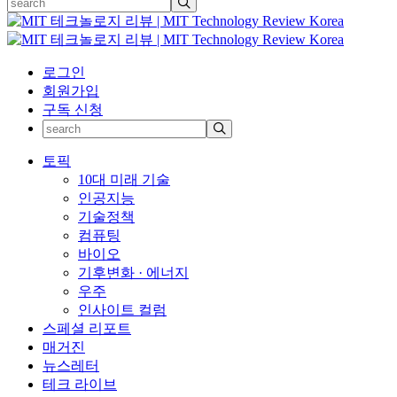
로그인
회원가입
구독 신청
토픽
10대 미래 기술
인공지능
기술정책
컴퓨팅
바이오
기후변화 · 에너지
우주
인사이트 컬럼
스페셜 리포트
매거진
뉴스레터
테크 라이브