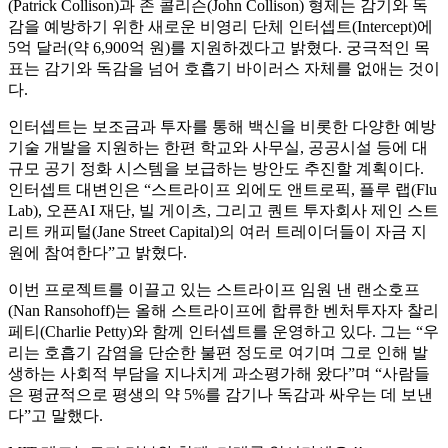
(Patrick Collison)과 존 콜리슨(John Collison) 형제는 감기와 독
감을 예방하기 위한 새로운 비영리 단체 인터셉트(Intercept)에
5억 달러(약 6,900억 원)를 지원하겠다고 밝혔다. 궁극적인 목
표는 감기와 독감을 넘어 호흡기 바이러스 자체를 없애는 것이
다.
인터셉트는 보조금과 투자를 통해 백신을 비롯한 다양한 예방
기술 개발을 지원하는 한편 학교와 사무실, 공공시설 등에 대
규모 공기 정화 시스템을 보급하는 방안도 추진할 계획이다.
인터셉트 대변인은 “스트라이프 외에도 앤트로픽, 플루 랩(Flu
Lab), 오픈AI 재단, 빌 게이츠, 그리고 퀀트 투자회사 제인 스트
리트 캐피털(Jane Street Capital)의 여러 트레이더들이 자금 지
원에 참여한다”고 밝혔다.
이번 프로젝트를 이끌고 있는 스트라이프 임원 낸 랜소호프
(Nan Ransohoff)는 올해 스트라이프에 합류한 벤처투자자 찰리
페티(Charlie Petty)와 함께 인터셉트를 운영하고 있다. 그는 “우
리는 호흡기 감염을 단순한 불편 정도로 여기며 그로 인해 발
생하는 사회적 부담을 지나치게 과소평가해 왔다”며 “사람들
은 평균적으로 평생의 약 5%를 감기나 독감과 싸우는 데 보낸
다”고 말했다.