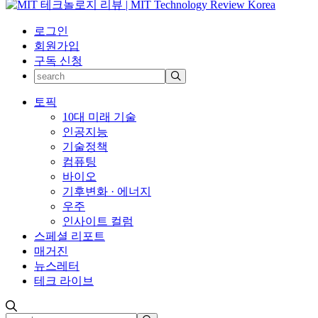
로그인
회원가입
구독 신청
토픽
10대 미래 기술
인공지능
기술정책
컴퓨팅
바이오
기후변화 · 에너지
우주
인사이트 컬럼
스페셜 리포트
매거진
뉴스레터
테크 라이브