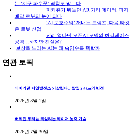
는 ‘지구 파수꾼’ 역할도 맡는다
피카츄가 뛰놀던 AR 거리 데이터, 피자
배달 로봇의 눈이 되다
‘AI 보호주의’ 꺼내든 트럼프, 다음 타깃
은 로봇 산업
전례 없다던 오픈AI 모델의 허깅페이스
공격…하지만 진실은?
보상을 노리는 AI는 왜 속임수를 택할까
연관 토픽
식어가던 지열발전소 되살렸다…발밑 2.4km의 반전
2026년 8월 1일
버려진 우라늄 되살리는 레이저 농축 기술
2026년 7월 30일