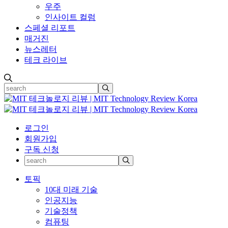
우주
인사이트 컬럼
스페셜 리포트
매거진
뉴스레터
테크 라이브
로그인
회원가입
구독 신청
토픽
10대 미래 기술
인공지능
기술정책
컴퓨팅