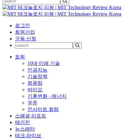
로그인
회원가입
구독 신청
토픽
10대 미래 기술
인공지능
기술정책
컴퓨팅
바이오
기후변화 · 에너지
우주
인사이트 컬럼
스페셜 리포트
매거진
뉴스레터
테크 라이브