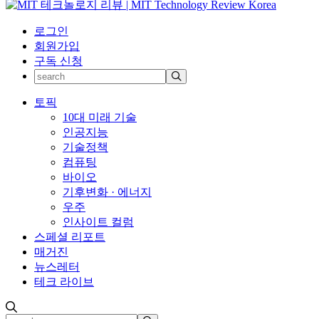
로그인
회원가입
구독 신청
토픽
10대 미래 기술
인공지능
기술정책
컴퓨팅
바이오
기후변화 · 에너지
우주
인사이트 컬럼
스페셜 리포트
매거진
뉴스레터
테크 라이브