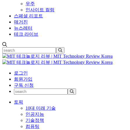
우주
인사이트 컬럼
스페셜 리포트
매거진
뉴스레터
테크 라이브
로그인
회원가입
구독 신청
토픽
10대 미래 기술
인공지능
기술정책
컴퓨팅