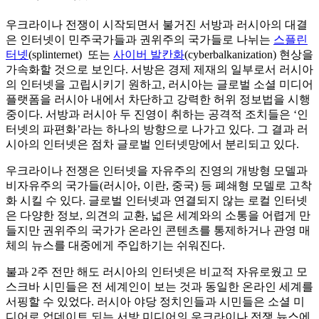
우크라이나 전쟁이 시작되면서 불거진 서방과 러시아의 대결
은 인터넷이 민주국가들과 권위주의 국가들로 나뉘는
스플린
터넷
(splinternet) 또는
사이버 발칸화
(cyberbalkanization) 현상을
가속화할 것으로 보인다. 서방은 경제 제재의 일부로서 러시아
의 인터넷을 고립시키기 원하고, 러시아는 글로벌 소셜 미디어
플랫폼을 러시아 내에서 차단하고 강력한 허위 정보법을 시행
중이다. 서방과 러시아 두 진영이 취하는 공격적 조치들은 ‘인
터넷의 파편화’라는 하나의 방향으로 나가고 있다. 그 결과 러
시아의 인터넷은 점차 글로벌 인터넷망에서 분리되고 있다.
우크라이나 전쟁은 인터넷을 자유주의 진영의 개방형 모델과
비자유주의 국가들(러시아, 이란, 중국) 등 폐쇄형 모델로 고착
화 시킬 수 있다. 글로벌 인터넷과 연결되지 않는 로컬 인터넷
은 다양한 정보, 의견의 교환, 넓은 세계와의 소통을 어렵게 만
들지만 권위주의 국가가 온라인 콘텐츠를 통제하거나 관영 매
체의 뉴스를 대중에게 주입하기는 쉬워진다.
불과 2주 전만 해도 러시아의 인터넷은 비교적 자유로웠고 모
스크바 시민들은 전 세계인이 보는 것과 동일한 온라인 세계를
서핑할 수 있었다. 러시아 야당 정치인들과 시민들은 소셜 미
디어로 업데이트 되는 서방 미디어의 우크라이나 전쟁 뉴스에