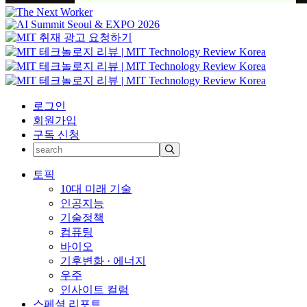
로그인
회원가입
구독 신청
토픽
10대 미래 기술
인공지능
기술정책
컴퓨팅
바이오
기후변화 · 에너지
우주
인사이트 컬럼
스페셜 리포트