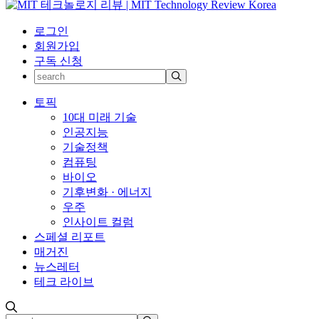
로그인
회원가입
구독 신청
토픽
10대 미래 기술
인공지능
기술정책
컴퓨팅
바이오
기후변화 · 에너지
우주
인사이트 컬럼
스페셜 리포트
매거진
뉴스레터
테크 라이브