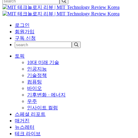
로그인
회원가입
구독 신청
토픽
10대 미래 기술
인공지능
기술정책
컴퓨팅
바이오
기후변화 · 에너지
우주
인사이트 컬럼
스페셜 리포트
매거진
뉴스레터
테크 라이브