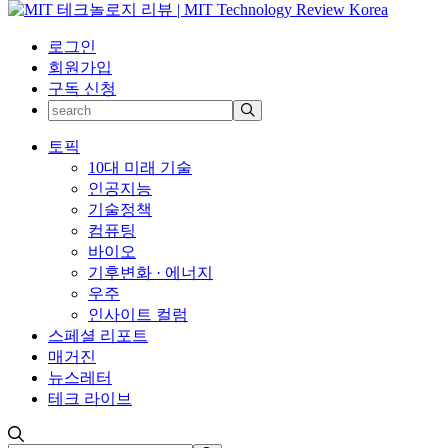
로그인
회원가입
구독 신청
토픽
10대 미래 기술
인공지능
기술정책
컴퓨팅
바이오
기후변화 · 에너지
우주
인사이트 컬럼
스페셜 리포트
매거진
뉴스레터
테크 라이브