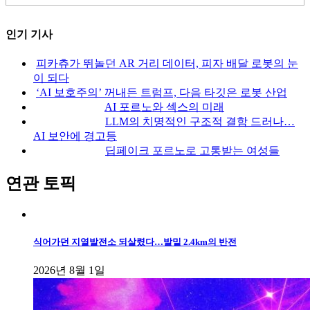
인기 기사
피카츄가 뛰놀던 AR 거리 데이터, 피자 배달 로봇의 눈
이 되다
‘AI 보호주의’ 꺼내든 트럼프, 다음 타깃은 로봇 산업
AI 포르노와 섹스의 미래
LLM의 치명적인 구조적 결함 드러나…
AI 보안에 경고등
딥페이크 포르노로 고통받는 여성들
연관 토픽
식어가던 지열발전소 되살렸다…발밑 2.4km의 반전
2026년 8월 1일