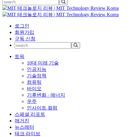
로그인
회원가입
구독 신청
토픽
10대 미래 기술
인공지능
기술정책
컴퓨팅
바이오
기후변화 · 에너지
우주
인사이트 컬럼
스페셜 리포트
매거진
뉴스레터
테크 라이브