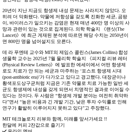
20년이 지난 지금도 항생제 내성 문제는 사라지지 않았다. 오
히려 더 악화됐다. 약물에 저항성을 갖도록 진화한 세균, 곰팡
이, 바이러스가 일으키는 감염은 현재 매년 400만 명 이상의 사
망과 관련이 있는 것으로 집계된다. 의학 학술지 《랜싯(The
Lancet)》에 최근 게재된 분석에 따르면 해당 수치는 2050년이
면 800만 명을 넘어설지도 모른다.
데 라 푸엔테 교수와 MIT의 제임스 콜린스(James Collins) 합성
생물학 교수는 2025년 7월 물리학 학술지 《피지컬 리뷰 레터
(Physical Review Letters)》에 발표한 에세이에서 어떤 항생제
로도 치료가 안 되는 세균과 마주하는 ‘포스트 항생제 시대
(post-antibiotic era)’가 다가오고 있다고 경고했다. 대장균이나
황색포도상구균처럼 지금은 기존 약물로 치료 가능한 일반 세
균도 항생제에 내성을 갖게 되면서 치명적인 결과로 이어질 수
있다는 것이다. 두 사람은 “항생제 개발 분야는 여전히 취약하
다”면서 “높은 비용과 긴 개발 기간, 낮은 투자 수익률로 인해
연구가 활발히 이루어지지 못하고 있다”고 주장했다.
MIT 테크놀로지 리뷰와 함께, 미래를 앞서가세요 !!
한달에 커피 2잔값으로 즐기기
온라인 멤버