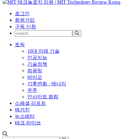
로그인
회원가입
구독 신청
토픽
10대 미래 기술
인공지능
기술정책
컴퓨팅
바이오
기후변화 · 에너지
우주
인사이트 컬럼
스페셜 리포트
매거진
뉴스레터
테크 라이브