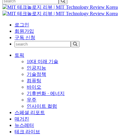
로그인
회원가입
구독 신청
토픽
10대 미래 기술
인공지능
기술정책
컴퓨팅
바이오
기후변화 · 에너지
우주
인사이트 컬럼
스페셜 리포트
매거진
뉴스레터
테크 라이브