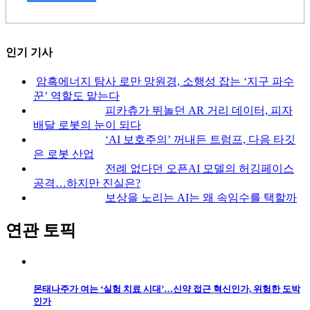
인기 기사
암흑에너지 탐사 로만 망원경, 소행성 잡는 ‘지구 파수
꾼’ 역할도 맡는다
피카츄가 뛰놀던 AR 거리 데이터, 피자
배달 로봇의 눈이 되다
‘AI 보호주의’ 꺼내든 트럼프, 다음 타깃
은 로봇 산업
전례 없다던 오픈AI 모델의 허깅페이스
공격…하지만 진실은?
보상을 노리는 AI는 왜 속임수를 택할까
연관 토픽
몬태나주가 여는 ‘실험 치료 시대’…신약 접근 혁신인가, 위험한 도박
인가