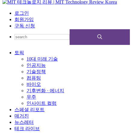
로그인
회원가입
구독 신청
토픽
10대 미래 기술
인공지능
기술정책
컴퓨팅
바이오
기후변화 · 에너지
우주
인사이트 컬럼
스페셜 리포트
매거진
뉴스레터
테크 라이브