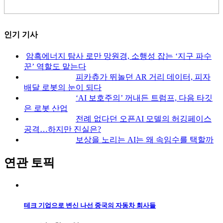
인기 기사
암흑에너지 탐사 로만 망원경, 소행성 잡는 ‘지구 파수
꾼’ 역할도 맡는다
피카츄가 뛰놀던 AR 거리 데이터, 피자
배달 로봇의 눈이 되다
‘AI 보호주의’ 꺼내든 트럼프, 다음 타깃
은 로봇 산업
전례 없다던 오픈AI 모델의 허깅페이스
공격…하지만 진실은?
보상을 노리는 AI는 왜 속임수를 택할까
연관 토픽
테크 기업으로 변신 나선 중국의 자동차 회사들