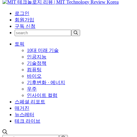
로그인
회원가입
구독 신청
토픽
10대 미래 기술
인공지능
기술정책
컴퓨팅
바이오
기후변화 · 에너지
우주
인사이트 컬럼
스페셜 리포트
매거진
뉴스레터
테크 라이브