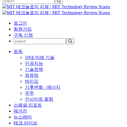
로그인
회원가입
구독 신청
토픽
10대 미래 기술
인공지능
기술정책
컴퓨팅
바이오
기후변화 · 에너지
우주
인사이트 컬럼
스페셜 리포트
매거진
뉴스레터
테크 라이브