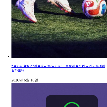
“골키퍼 울렸던 ‘자불라니’는 잊어라”…북중미 월드컵 공인구 무엇이
달라졌나
2026년 6월 10일