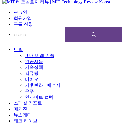
로그인
회원가입
구독 신청
토픽
10대 미래 기술
인공지능
기술정책
컴퓨팅
바이오
기후변화 · 에너지
우주
인사이트 컬럼
스페셜 리포트
매거진
뉴스레터
테크 라이브