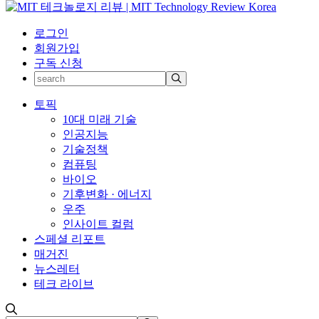
로그인
회원가입
구독 신청
토픽
10대 미래 기술
인공지능
기술정책
컴퓨팅
바이오
기후변화 · 에너지
우주
인사이트 컬럼
스페셜 리포트
매거진
뉴스레터
테크 라이브