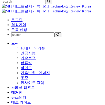
로그인
회원가입
구독 신청
토픽
10대 미래 기술
인공지능
기술정책
컴퓨팅
바이오
기후변화 · 에너지
우주
인사이트 컬럼
스페셜 리포트
매거진
뉴스레터
테크 라이브