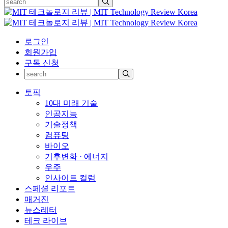
로그인
회원가입
구독 신청
토픽
10대 미래 기술
인공지능
기술정책
컴퓨팅
바이오
기후변화 · 에너지
우주
인사이트 컬럼
스페셜 리포트
매거진
뉴스레터
테크 라이브