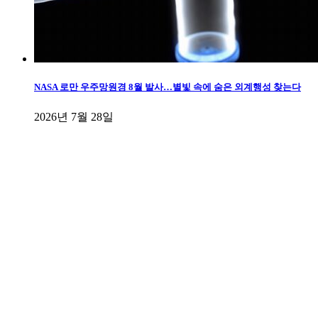
NASA 로만 우주망원경 8월 발사…별빛 속에 숨은 외계행성 찾는다
2026년 7월 28일