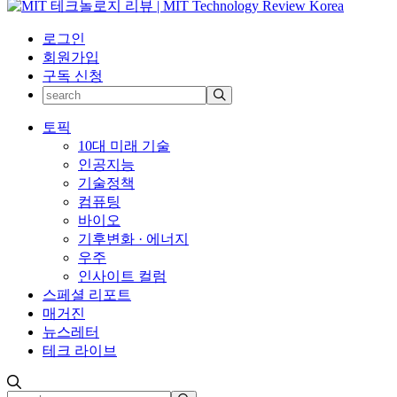
로그인
회원가입
구독 신청
토픽
10대 미래 기술
인공지능
기술정책
컴퓨팅
바이오
기후변화 · 에너지
우주
인사이트 컬럼
스페셜 리포트
매거진
뉴스레터
테크 라이브