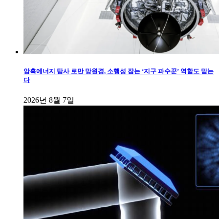
암흑에너지 탐사 로만 망원경, 소행성 잡는 ‘지구 파수꾼’ 역할도 맡는
다
2026년 8월 7일