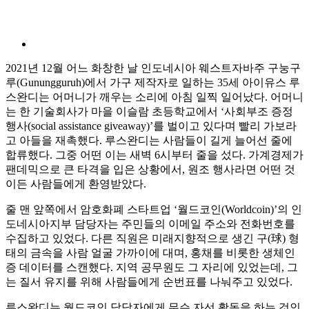
2021년 12월 어느 화창한 날 인도네시아 웨스트자바주 구눙구
루(Gunungguruh)에서 가구 제작자로 일하는 35세 아이유스 루
스완디는 어머니가 깨우는 소리에 아침 일찍 일어났다. 어머니
는 한 기술회사가 마을 이슬람 초등학교에서 ‘사회부조 증정
행사(social assistance giveaway)’를 벌이고 있다며 빨리 가보라
고 아들을 재촉했다. 루스완디는 사람들이 길게 늘어선 줄에
합류했다. 그중 어떤 이는 새벽 6시부터 줄을 섰다. 가계경제가
팬데믹으로 큰 타격을 입은 상황에서, 원조 행사라면 어떤 것
이든 사람들에게 환영받았다.
줄 맨 앞쪽에서 암호화폐 스타트업 ‘월드코인(Worldcoin)’의 인
도네시아지부 담당자는 주민들의 이메일 주소와 전화번호를
수집하고 있었다. 다른 직원은 미래지향적으로 생긴 구(球) 형
태의 금속을 사람 얼굴 가까이에 대며, 홍채를 비롯한 생체인
증 데이터를 스캔했다. 지역 공무원도 그 자리에 있었는데, 그
는 질서 유지를 위해 사람들에게 순번표를 나눠주고 있었다.
루스완디는 월드코인 담당자에게 무슨 자선 활동을 하는 것인