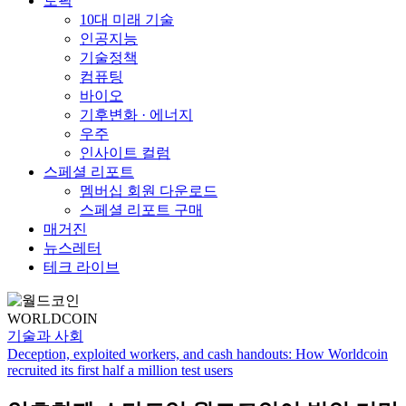
토픽
10대 미래 기술
인공지능
기술정책
컴퓨팅
바이오
기후변화 · 에너지
우주
인사이트 컬럼
스페셜 리포트
멤버십 회원 다운로드
스페셜 리포트 구매
매거진
뉴스레터
테크 라이브
WORLDCOIN
기술과 사회
Deception, exploited workers, and cash handouts: How Worldcoin
recruited its first half a million test users