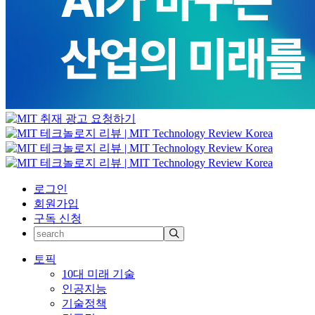
로그인
회원가입
구독 신청
토픽
10대 미래 기술
인공지능
기술정책