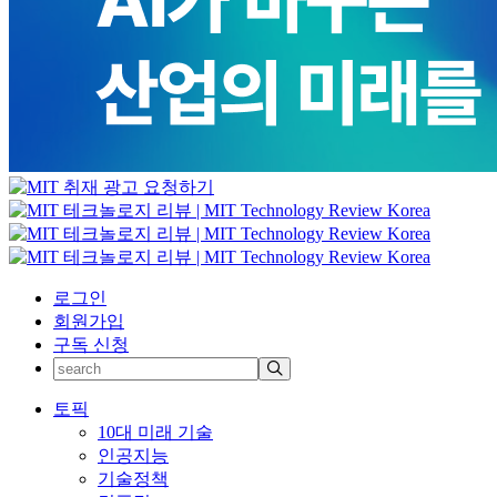
로그인
회원가입
구독 신청
토픽
10대 미래 기술
인공지능
기술정책