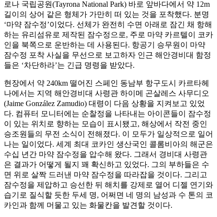
로나 국립공원(Tayrona National Park) 바로 앞바다에서 약 12m
길이의 상어 같은 형체가 가만히 떠 있는 것을 포착했다. 분명
‘마약 잠수정’이었다. 선체가 완전히 수면 아래로 잠긴 채 항해
하는 유리섬유로 제작된 잠수정으로, 주로 마약 카르텔이 코카
인을 북쪽으로 운반하는 데 사용된다. 항공기 승무원이 마약
잠수정 포착 사실을 무선으로 보고하자 인근 해안경비대 함정
들은 ‘차단하라’는 긴급 명령을 받았다.
현장에서 약 240km 떨어진 스페인 동남부 항구도시 카르타헤
나에서는 지역 해안경비대 사령관 하이메 곤살레스 사무디오
(Jaime González Zamudio) 대령이 다음 상황을 지켜보고 있었
다. 컴퓨터 모니터에는 순찰정을 나타내는 아이콘들이 잠수정
이 있는 위치로 향하는 모습이 표시됐고, 해상에서 작전 중인
승조원들의 무전 소식이 전해졌다. 이 모두가 일상적으로 일어
나는 일이었다. 세계 최대 코카인 생산국인 콜롬비아의 해군은
수십 년간 마약 잠수정을 압수해 왔다. 그래서 경비대 사령관
은 결과가 어떻게 될지 꽤 확신하고 있었다. 그의 부하들은 수
면 위로 살짝 드러낸 마약 잠수정을 따라잡을 것이다. 그리고
잠수정을 제압하고 승선한 뒤 해치를 강제로 열어 디젤 연기와
습기로 질식할 듯한 두세 명, 어쩌면 네 명의 남성과 수 톤의 코
카인과 함께 머물고 있는 화물칸을 발견할 것이다.