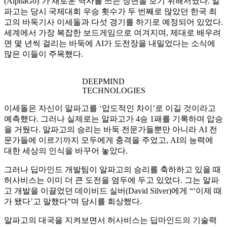
(AlphaGo)’가 새로운 역사를 쓰는 장면을 보기 위해서였다. 알
파고는 당시 국제대회 우승 횟수가 두 번째로 많았던 한국 최
고의 바둑기사 이세돌과 다섯 경기를 하기로 예정되어 있었다.
세계에서 가장 복잡한 보드게임으로 여겨지며, 제대로 배우려
면 몇 년씩 걸리는 바둑에 AI가 도전장을 내밀었다는 소식에
많은 이들이 주목했다.
DEEPMIND
TECHNOLOGIES
이세돌은 자신이 알파고를 ‘압도적인 차이’로 이길 것이라고
예측했다. 그러나 실제로는 알파고가 4승 1패를 기록하며 압승
을 거뒀다. 알파고의 승리는 바둑 전문가들뿐만 아니라 AI 전
문가들에 이르기까지 모두에게 충격을 주었고, AI의 능력에
대한 세상의 인식을 바꾸어 놓았다.
그러나 딥마인드 개발팀이 알파고의 승리를 축하하고 있을 때
허사비스는 이미 더 큰 도전을 염두에 두고 있었다. 그는 알파
고 개발을 이끌었던 데이비드 실버(David Silver)에게 “‘이제 때
가 됐다’고 말했다”며 당시를 회상했다.
알파고의 대국을 지켜보면서 허사비스는 딥마인드의 기술력