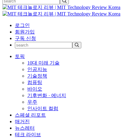
로그인
회원가입
구독 신청
토픽
10대 미래 기술
인공지능
기술정책
컴퓨팅
바이오
기후변화 · 에너지
우주
인사이트 컬럼
스페셜 리포트
매거진
뉴스레터
테크 라이브