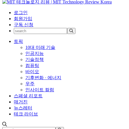
로그인
회원가입
구독 신청
토픽
10대 미래 기술
인공지능
기술정책
컴퓨팅
바이오
기후변화 · 에너지
우주
인사이트 컬럼
스페셜 리포트
매거진
뉴스레터
테크 라이브