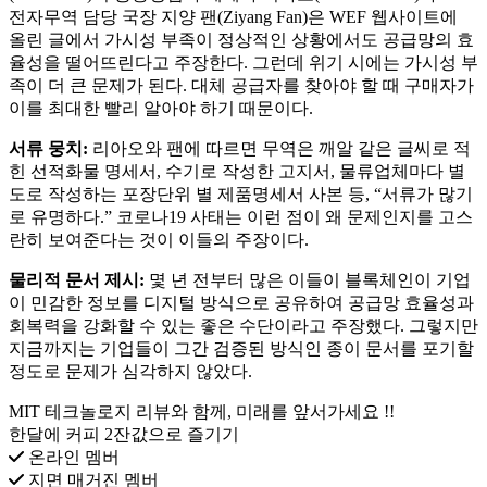
전자무역 담당 국장 지양 팬(Ziyang Fan)은 WEF 웹사이트에
올린 글에서 가시성 부족이 정상적인 상황에서도 공급망의 효
율성을 떨어뜨린다고 주장한다. 그런데 위기 시에는 가시성 부
족이 더 큰 문제가 된다. 대체 공급자를 찾아야 할 때 구매자가
이를 최대한 빨리 알아야 하기 때문이다.
서류
뭉치:
리아오와 팬에 따르면 무역은 깨알 같은 글씨로 적
힌 선적화물 명세서, 수기로 작성한 고지서, 물류업체마다 별
도로 작성하는 포장단위 별 제품명세서 사본 등, “서류가 많기
로 유명하다.” 코로나19 사태는 이런 점이 왜 문제인지를 고스
란히 보여준다는 것이 이들의 주장이다.
물리적
문서
제시:
몇 년 전부터 많은 이들이 블록체인이 기업
이 민감한 정보를 디지털 방식으로 공유하여 공급망 효율성과
회복력을 강화할 수 있는 좋은 수단이라고 주장했다. 그렇지만
지금까지는 기업들이 그간 검증된 방식인 종이 문서를 포기할
정도로 문제가 심각하지 않았다.
MIT 테크놀로지 리뷰와 함께, 미래를 앞서가세요 !!
한달에 커피 2잔값으로 즐기기
온라인 멤버
지면 매거진 멤버