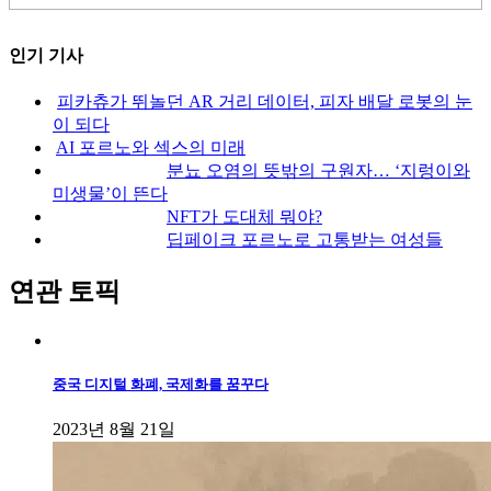
인기 기사
피카츄가 뛰놀던 AR 거리 데이터, 피자 배달 로봇의 눈
이 되다
AI 포르노와 섹스의 미래
분뇨 오염의 뜻밖의 구원자… ‘지렁이와
미생물’이 뜬다
NFT가 도대체 뭐야?
딥페이크 포르노로 고통받는 여성들
연관 토픽
중국 디지털 화폐, 국제화를 꿈꾸다
2023년 8월 21일