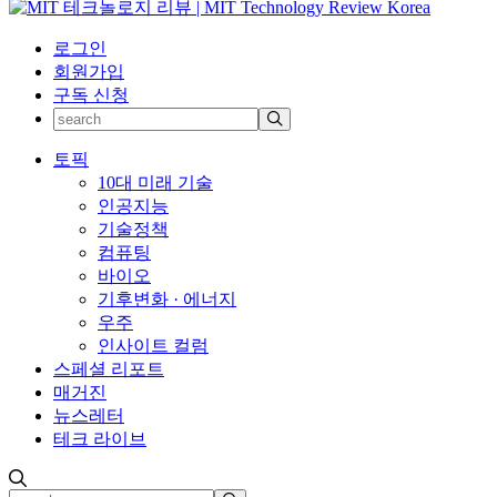
로그인
회원가입
구독 신청
토픽
10대 미래 기술
인공지능
기술정책
컴퓨팅
바이오
기후변화 · 에너지
우주
인사이트 컬럼
스페셜 리포트
매거진
뉴스레터
테크 라이브