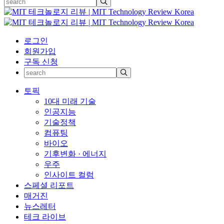
로그인
회원가입
구독 신청
토픽
10대 미래 기술
인공지능
기술정책
컴퓨팅
바이오
기후변화 · 에너지
우주
인사이트 컬럼
스페셜 리포트
매거진
뉴스레터
테크 라이브