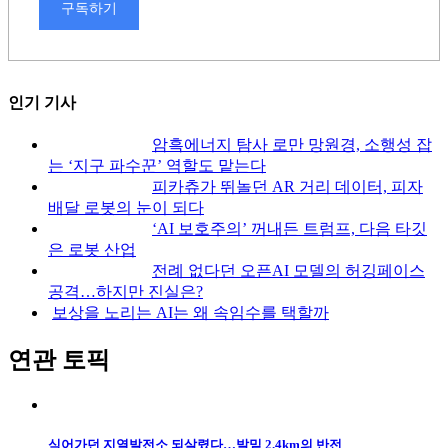
구독하기
인기 기사
암흑에너지 탐사 로만 망원경, 소행성 잡
는 ‘지구 파수꾼’ 역할도 맡는다
피카츄가 뛰놀던 AR 거리 데이터, 피자
배달 로봇의 눈이 되다
‘AI 보호주의’ 꺼내든 트럼프, 다음 타깃
은 로봇 산업
전례 없다던 오픈AI 모델의 허깅페이스
공격…하지만 진실은?
보상을 노리는 AI는 왜 속임수를 택할까
연관 토픽
식어가던 지열발전소 되살렸다…발밑 2.4km의 반전