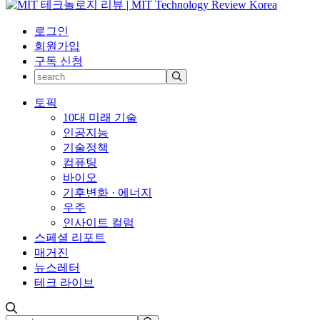
로그인
회원가입
구독 신청
토픽
10대 미래 기술
인공지능
기술정책
컴퓨팅
바이오
기후변화 · 에너지
우주
인사이트 컬럼
스페셜 리포트
매거진
뉴스레터
테크 라이브