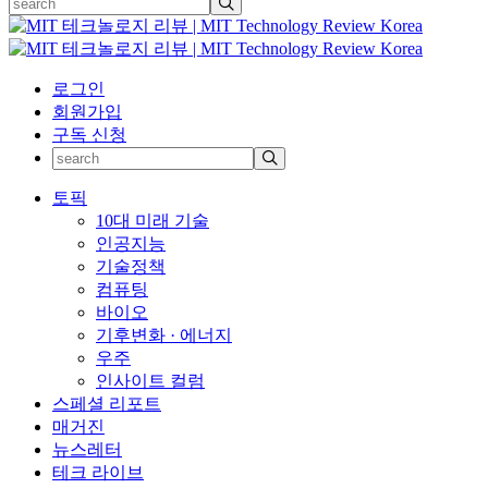
로그인
회원가입
구독 신청
토픽
10대 미래 기술
인공지능
기술정책
컴퓨팅
바이오
기후변화 · 에너지
우주
인사이트 컬럼
스페셜 리포트
매거진
뉴스레터
테크 라이브