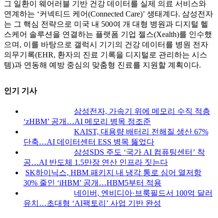
그 일환이 웨어러블 기반 건강 데이터를 실제 의료 서비스와
연계하는 ‘커넥티드 케어(Connected Care)’ 생태계다. 삼성전자
는 그 핵심 전략으로 미국 내 500여 개 대형 병원과 디지털 헬
스케어 솔루션을 연결하는 플랫폼 기업 젤스(Xealth)를 인수했
으며, 이를 바탕으로 갤럭시 기기의 건강 데이터를 병원 전자
의무기록(EHR, 환자의 진료 기록을 디지털로 관리하는 시스
템)과 연동해 예방 중심의 맞춤형 진료를 지원할 계획이다.
인기 기사
삼성전자, 가속기 위에 메모리 수직 적층
‘zHBM’ 공개…AI 메모리 병목 정조준
KAIST, 대용량 배터리 전해질 생산 67%
단축…AI 데이터센터 ESS 병목 뚫었다
삼성SDS 주도 ‘국가 AI 컴퓨팅센터’ 착
공…AI 반도체 1.5만장 연산 인프라 짓는다
SK하이닉스, HBM 패키지 내 냉각 통로 심어 열저항
30% 줄인 ‘iHBM’ 공개…HBM5부터 적용
네이버, 엔비디아·브룩필드서 100억 달러
유치…초대형 ‘AI팩토리’ 사업 기반 완성